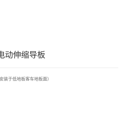
代福祉座椅
级电动伸缩导板
板（安装于低地板客车地板面）